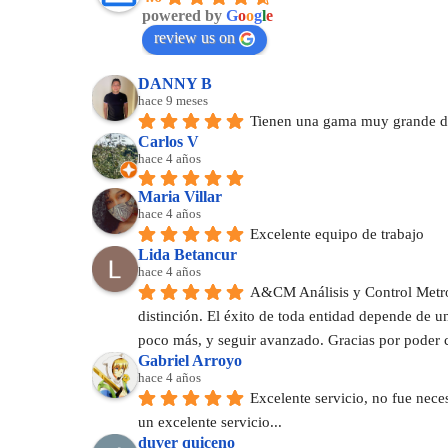
powered by
G
o
o
g
l
e
review us on
DANNY B
hace 9 meses
Tienen una gama muy grande de
Carlos V
hace 4 años
Maria Villar
hace 4 años
Excelente equipo de trabajo
Lida Betancur
hace 4 años
A&CM Análisis y Control Metrol
distinción. El éxito de toda entidad depende de 
poco más, y seguir avanzado. Gracias por poder 
Gabriel Arroyo
hace 4 años
Excelente servicio, no fue nece
un excelente servicio...
duver quiceno