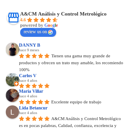
A&CM Análisis y Control Metrológico
4.6
powered by
G
o
o
g
l
e
review us on
DANNY B
hace 9 meses
Tienen una gama muy grande de 
productos y ofrecen un trato muy amable, los recomiendo 
100%
Carlos V
hace 4 años
Maria Villar
hace 4 años
Excelente equipo de trabajo
Lida Betancur
hace 4 años
A&CM Análisis y Control Metrológico 
es en pocas palabras, Calidad, confianza, excelencia y 