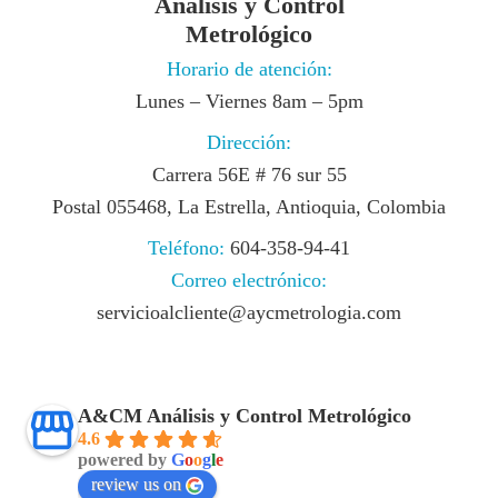
Análisis y Control
Metrológico
Horario de atención:
Lunes – Viernes 8am – 5pm
Dirección:
Carrera 56E # 76 sur 55
Postal 055468, La Estrella, Antioquia, Colombia
Teléfono:
604-358-94-41
Correo electrónico:
servicioalcliente@aycmetrologia.com
A&CM Análisis y Control Metrológico
4.6
powered by
G
o
o
g
l
e
review us on