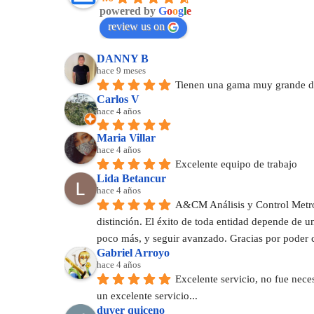
powered by
G
o
o
g
l
e
review us on
DANNY B
hace 9 meses
Tienen una gama muy grande de
Carlos V
hace 4 años
Maria Villar
hace 4 años
Excelente equipo de trabajo
Lida Betancur
hace 4 años
A&CM Análisis y Control Metrol
distinción. El éxito de toda entidad depende de 
poco más, y seguir avanzado. Gracias por poder 
Gabriel Arroyo
hace 4 años
Excelente servicio, no fue nece
un excelente servicio...
duver quiceno