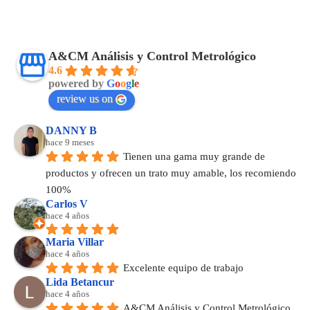
A&CM Análisis y Control Metrológico
4.6
powered by
G
o
o
g
l
e
review us on
DANNY B
hace 9 meses
Tienen una gama muy grande de 
productos y ofrecen un trato muy amable, los recomiendo 
100%
Carlos V
hace 4 años
Maria Villar
hace 4 años
Excelente equipo de trabajo
Lida Betancur
hace 4 años
A&CM Análisis y Control Metrológico 