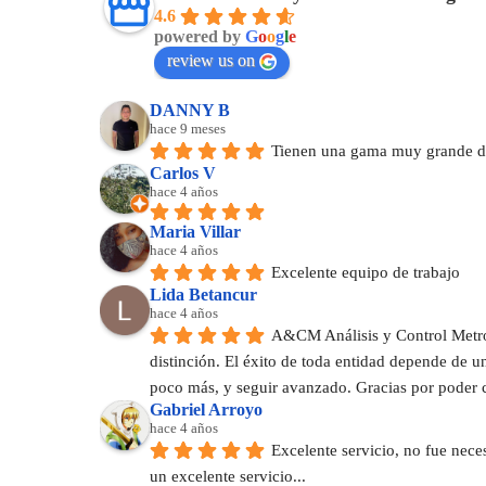
4.6
powered by
G
o
o
g
l
e
review us on
DANNY B
hace 9 meses
Tienen una gama muy grande de
Carlos V
hace 4 años
Maria Villar
hace 4 años
Excelente equipo de trabajo
Lida Betancur
hace 4 años
A&CM Análisis y Control Metrol
distinción. El éxito de toda entidad depende de 
poco más, y seguir avanzado. Gracias por poder 
Gabriel Arroyo
hace 4 años
Excelente servicio, no fue nece
un excelente servicio...