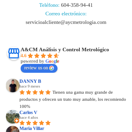
Teléfono:
604-358-94-41
Correo electrónico:
servicioalcliente@aycmetrologia.com
A&CM Análisis y Control Metrológico
4.6
powered by
G
o
o
g
l
e
review us on
DANNY B
hace 9 meses
Tienen una gama muy grande de 
productos y ofrecen un trato muy amable, los recomiendo 
100%
Carlos V
hace 4 años
Maria Villar