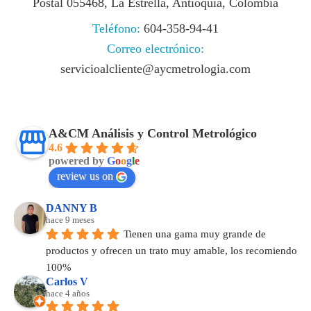
Postal 055468, La Estrella, Antioquia, Colombia
Teléfono:
604-358-94-41
Correo electrónico:
servicioalcliente@aycmetrologia.com
A&CM Análisis y Control Metrológico
4.6
powered by
G
o
o
g
l
e
review us on
DANNY B
hace 9 meses
Tienen una gama muy grande de 
productos y ofrecen un trato muy amable, los recomiendo 
100%
Carlos V
hace 4 años