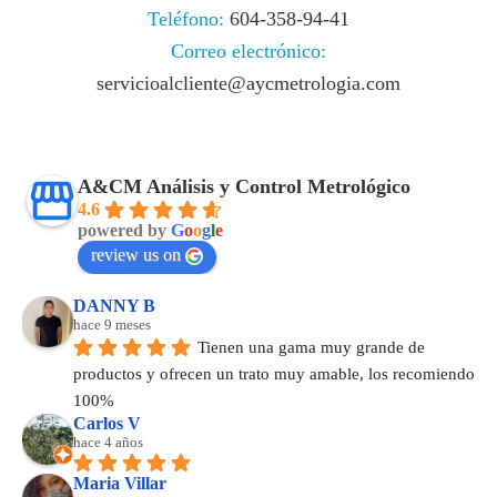
Teléfono:
604-358-94-41
Correo electrónico:
servicioalcliente@aycmetrologia.com
A&CM Análisis y Control Metrológico
4.6
powered by
G
o
o
g
l
e
review us on
DANNY B
hace 9 meses
Tienen una gama muy grande de 
productos y ofrecen un trato muy amable, los recomiendo 
100%
Carlos V
hace 4 años
Maria Villar