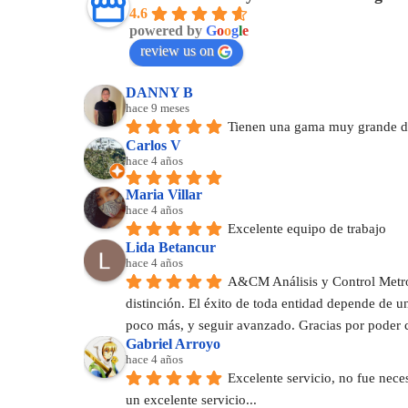
4.6
powered by
G
o
o
g
l
e
review us on
DANNY B
hace 9 meses
Tienen una gama muy grande de
Carlos V
hace 4 años
Maria Villar
hace 4 años
Excelente equipo de trabajo
Lida Betancur
hace 4 años
A&CM Análisis y Control Metrol
distinción. El éxito de toda entidad depende de 
poco más, y seguir avanzado. Gracias por poder 
Gabriel Arroyo
hace 4 años
Excelente servicio, no fue nece
un excelente servicio...