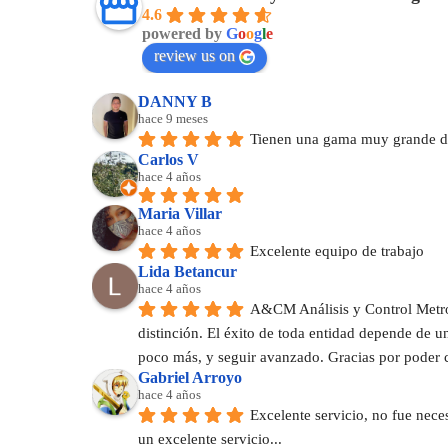
4.6
powered by
G
o
o
g
l
e
review us on
DANNY B
hace 9 meses
Tienen una gama muy grande de
Carlos V
hace 4 años
Maria Villar
hace 4 años
Excelente equipo de trabajo
Lida Betancur
hace 4 años
A&CM Análisis y Control Metrol
distinción. El éxito de toda entidad depende de 
poco más, y seguir avanzado. Gracias por poder 
Gabriel Arroyo
hace 4 años
Excelente servicio, no fue nece
un excelente servicio...