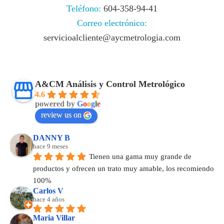
Teléfono:
604-358-94-41
Correo electrónico:
servicioalcliente@aycmetrologia.com
A&CM Análisis y Control Metrológico
4.6
powered by
G
o
o
g
l
e
review us on
DANNY B
hace 9 meses
Tienen una gama muy grande de 
productos y ofrecen un trato muy amable, los recomiendo 
100%
Carlos V
hace 4 años
Maria Villar