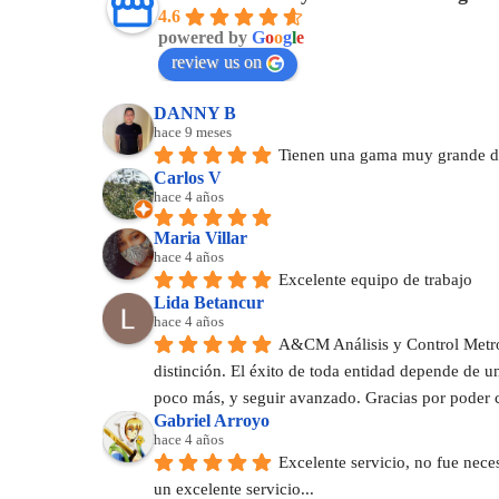
4.6
powered by
G
o
o
g
l
e
review us on
DANNY B
hace 9 meses
Tienen una gama muy grande de
Carlos V
hace 4 años
Maria Villar
hace 4 años
Excelente equipo de trabajo
Lida Betancur
hace 4 años
A&CM Análisis y Control Metrol
distinción. El éxito de toda entidad depende de 
poco más, y seguir avanzado. Gracias por poder 
Gabriel Arroyo
hace 4 años
Excelente servicio, no fue nece
un excelente servicio...