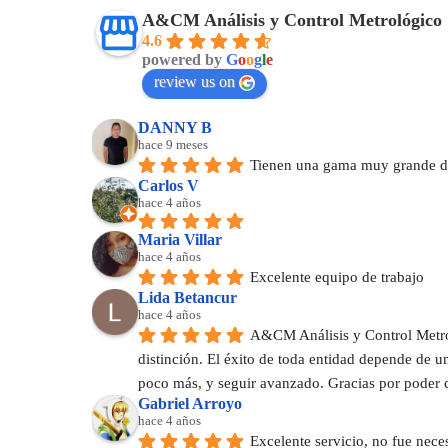
A&CM Análisis y Control Metrológico
4.6
powered by
G
o
o
g
l
e
review us on
DANNY B
hace 9 meses
Tienen una gama muy grande de
Carlos V
hace 4 años
Maria Villar
hace 4 años
Excelente equipo de trabajo
Lida Betancur
hace 4 años
A&CM Análisis y Control Metrol
distinción. El éxito de toda entidad depende de 
poco más, y seguir avanzado. Gracias por poder 
Gabriel Arroyo
hace 4 años
Excelente servicio, no fue nece