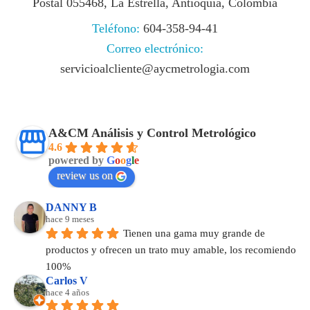
Postal 055468, La Estrella, Antioquia, Colombia
Teléfono:
604-358-94-41
Correo electrónico:
servicioalcliente@aycmetrologia.com
A&CM Análisis y Control Metrológico
4.6
powered by
G
o
o
g
l
e
review us on
DANNY B
hace 9 meses
Tienen una gama muy grande de 
productos y ofrecen un trato muy amable, los recomiendo 
100%
Carlos V
hace 4 años