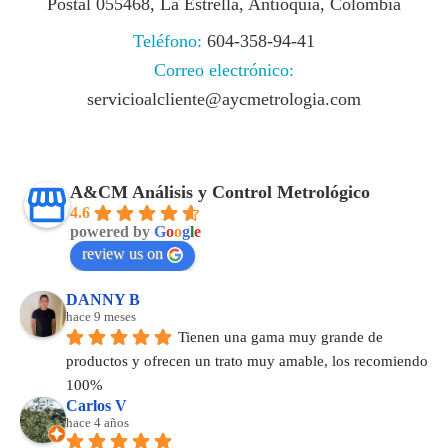
Postal 055468, La Estrella, Antioquia, Colombia
Teléfono:
604-358-94-41
Correo electrónico:
servicioalcliente@aycmetrologia.com
A&CM Análisis y Control Metrológico
4.6
powered by
G
o
o
g
l
e
review us on
DANNY B
hace 9 meses
Tienen una gama muy grande de 
productos y ofrecen un trato muy amable, los recomiendo 
100%
Carlos V
hace 4 años