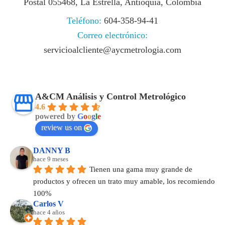
Postal 055468, La Estrella, Antioquia, Colombia
Teléfono:
604-358-94-41
Correo electrónico:
servicioalcliente@aycmetrologia.com
A&CM Análisis y Control Metrológico
4.6
powered by
G
o
o
g
l
e
review us on
DANNY B
hace 9 meses
Tienen una gama muy grande de 
productos y ofrecen un trato muy amable, los recomiendo 
100%
Carlos V
hace 4 años