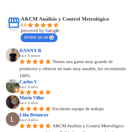
A&CM Análisis y Control Metrológico
4.6
powered by
G
o
o
g
l
e
review us on
DANNY B
hace 9 meses
Tienen una gama muy grande de 
productos y ofrecen un trato muy amable, los recomiendo 
100%
Carlos V
hace 4 años
Maria Villar
hace 4 años
Excelente equipo de trabajo
Lida Betancur
hace 4 años
A&CM Análisis y Control Metrológico 