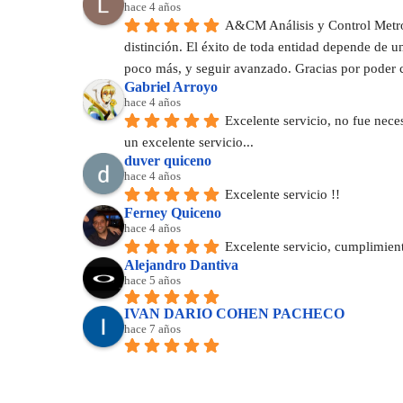
hace 4 años
A&CM Análisis y Control Metrol
distinción. El éxito de toda entidad depende de 
poco más, y seguir avanzado. Gracias por poder 
Gabriel Arroyo
hace 4 años
Excelente servicio, no fue nece
un excelente servicio...
duver quiceno
hace 4 años
Excelente servicio !!
Ferney Quiceno
hace 4 años
Excelente servicio, cumplimie
Alejandro Dantiva
hace 5 años
IVAN DARIO COHEN PACHECO
hace 7 años