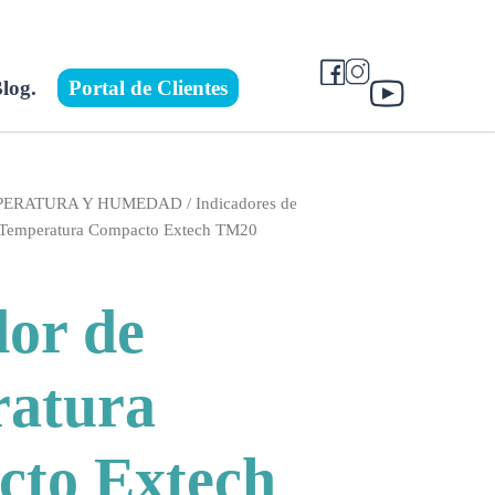
log.
Portal de Clientes
MPERATURA Y HUMEDAD
/
Indicadores de
e Temperatura Compacto Extech TM20
a
dor de
atura
to Extech