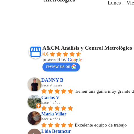
Lunes – Vi
A&CM Análisis y Control Metrológico
4.6
powered by
G
o
o
g
l
e
review us on
DANNY B
hace 9 meses
Tienen una gama muy grande de
Carlos V
hace 4 años
Maria Villar
hace 4 años
Excelente equipo de trabajo
Lida Betancur