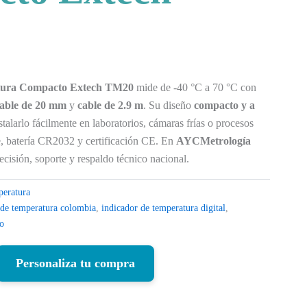
tura Compacto Extech TM20
mide de -40 °C a 70 °C con
dable de 20 mm
y
cable de 2.9 m
. Su diseño
compacto y a
talarlo fácilmente en laboratorios, cámaras frías o procesos
te, batería CR2032 y certificación CE. En
AYCMetrología
ecisión, soporte y respaldo técnico nacional.
peratura
 de temperatura colombia
,
indicador de temperatura digital
,
to
Personaliza tu compra