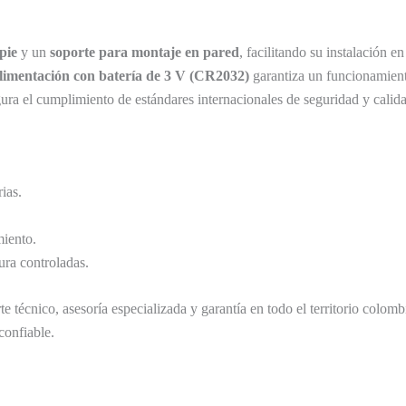
pie
y un
soporte para montaje en pared
, facilitando su instalación e
limentación con batería de 3 V (CR2032)
garantiza un funcionamien
gura el cumplimiento de estándares internacionales de seguridad y calid
ias.
iento.
ura controladas.
e técnico, asesoría especializada y garantía en todo el territorio colo
confiable.