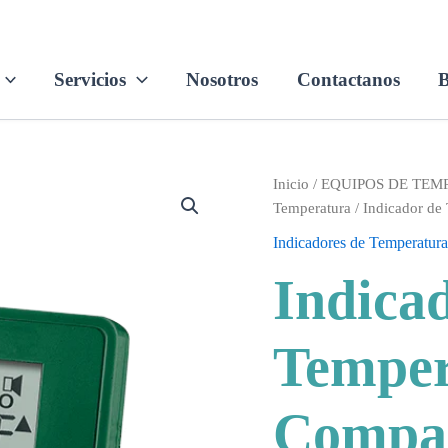
Servicios
Nosotros
Contactanos
B
Inicio
/
EQUIPOS DE TE
Temperatura
/ Indicador d
Indicadores de Temperatur
Indica
Temper
Compac