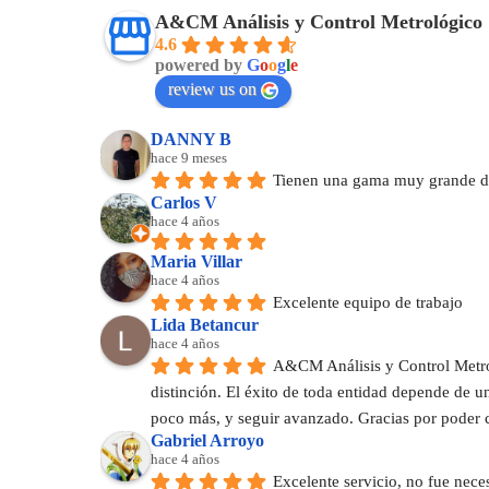
A&CM Análisis y Control Metrológico
4.6
powered by
G
o
o
g
l
e
review us on
DANNY B
hace 9 meses
Tienen una gama muy grande de
Carlos V
hace 4 años
Maria Villar
hace 4 años
Excelente equipo de trabajo
Lida Betancur
hace 4 años
A&CM Análisis y Control Metrol
distinción. El éxito de toda entidad depende de 
poco más, y seguir avanzado. Gracias por poder 
Gabriel Arroyo
hace 4 años
Excelente servicio, no fue nece