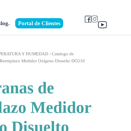
log.
Portal de Clientes
MPERATURA Y HUMEDAD
/
Catalogo de
 Reemplazo Medidor Oxígeno Disuelto DO210
anas de
azo Medidor
o Disuelto