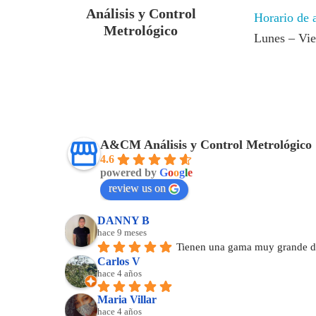
Análisis y Control
Horario de 
Metrológico
Lunes – Vi
A&CM Análisis y Control Metrológico
4.6
powered by
G
o
o
g
l
e
review us on
DANNY B
hace 9 meses
Tienen una gama muy grande de
Carlos V
hace 4 años
Maria Villar
hace 4 años