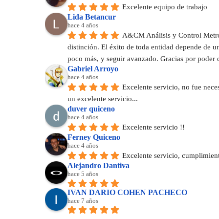
Excelente equipo de trabajo
Lida Betancur
hace 4 años
A&CM Análisis y Control Metrol
distinción. El éxito de toda entidad depende de 
poco más, y seguir avanzado. Gracias por poder 
Gabriel Arroyo
hace 4 años
Excelente servicio, no fue nece
un excelente servicio...
duver quiceno
hace 4 años
Excelente servicio !!
Ferney Quiceno
hace 4 años
Excelente servicio, cumplimie
Alejandro Dantiva
hace 5 años
IVAN DARIO COHEN PACHECO
hace 7 años