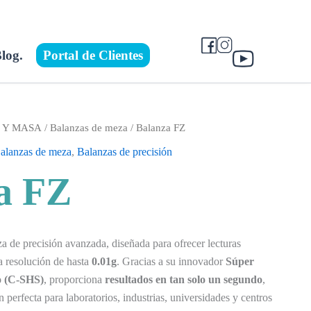
log.
Portal de Clientes
O Y MASA
/
Balanzas de meza
/ Balanza FZ
alanzas de meza
,
Balanzas de precisión
a FZ
a de precisión avanzada, diseñada para ofrecer lecturas
a resolución de hasta
0.01g
. Gracias a su innovador
Súper
o (C-SHS)
, proporciona
resultados en tan solo un segundo
,
n perfecta para laboratorios, industrias, universidades y centros