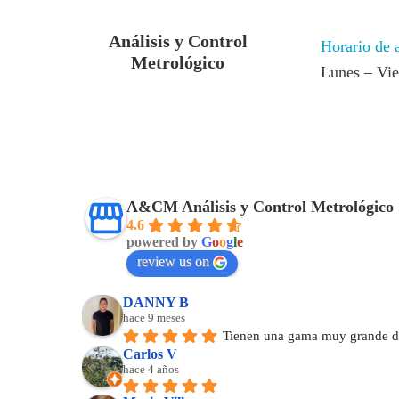
Análisis y Control
Horario de 
Metrológico
Lunes – Vi
A&CM Análisis y Control Metrológico
4.6
powered by
G
o
o
g
l
e
review us on
DANNY B
hace 9 meses
Tienen una gama muy grande de
Carlos V
hace 4 años