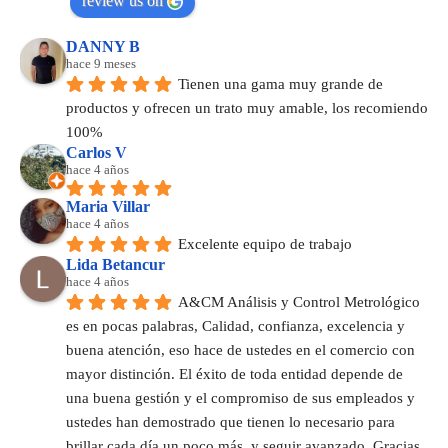
review us on
DANNY B
hace 9 meses
Tienen una gama muy grande de 
productos y ofrecen un trato muy amable, los recomiendo 
100%
Carlos V
hace 4 años
Maria Villar
hace 4 años
Excelente equipo de trabajo
Lida Betancur
hace 4 años
A&CM Análisis y Control Metrológico 
es en pocas palabras, Calidad, confianza, excelencia y 
buena atención, eso hace de ustedes en el comercio con 
mayor distinción. El éxito de toda entidad depende de 
una buena gestión y el compromiso de sus empleados y 
ustedes han demostrado que tienen lo necesario para 
brillar cada día un poco más, y seguir avanzado. Gracias 