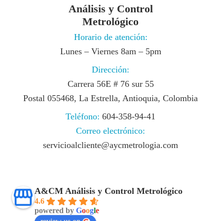
Análisis y Control
Metrológico
Horario de atención:
Lunes – Viernes 8am – 5pm
Dirección:
Carrera 56E # 76 sur 55
Postal 055468, La Estrella, Antioquia, Colombia
Teléfono:
604-358-94-41
Correo electrónico:
servicioalcliente@aycmetrologia.com
A&CM Análisis y Control Metrológico
4.6
powered by
G
o
o
g
l
e