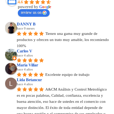
4.6
powered by
G
o
o
g
l
e
review us on
DANNY B
hace 9 meses
Tienen una gama muy grande de 
productos y ofrecen un trato muy amable, los recomiendo 
100%
Carlos V
hace 4 años
Maria Villar
hace 4 años
Excelente equipo de trabajo
Lida Betancur
hace 4 años
A&CM Análisis y Control Metrológico 
es en pocas palabras, Calidad, confianza, excelencia y 
buena atención, eso hace de ustedes en el comercio con 
mayor distinción. El éxito de toda entidad depende de 
una buena gestión y el compromiso de sus empleados y 