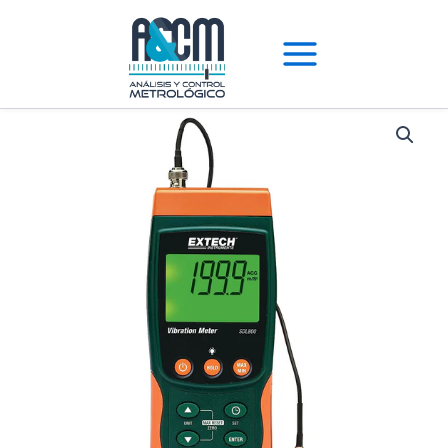
Ir
al
contenido