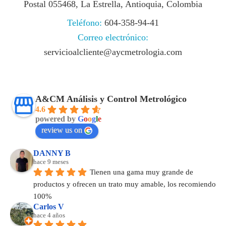
Postal 055468, La Estrella, Antioquia, Colombia
Teléfono:
604-358-94-41
Correo electrónico:
servicioalcliente@aycmetrologia.com
A&CM Análisis y Control Metrológico
4.6
powered by
G
o
o
g
l
e
review us on
DANNY B
hace 9 meses
Tienen una gama muy grande de 
productos y ofrecen un trato muy amable, los recomiendo 
100%
Carlos V
hace 4 años