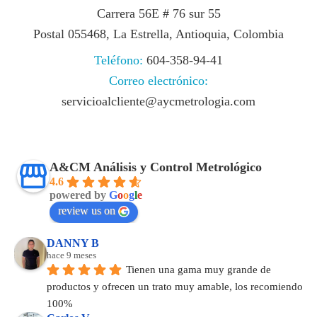
Carrera 56E # 76 sur 55
Postal 055468, La Estrella, Antioquia, Colombia
Teléfono:
604-358-94-41
Correo electrónico:
servicioalcliente@aycmetrologia.com
A&CM Análisis y Control Metrológico
4.6
powered by
G
o
o
g
l
e
review us on
DANNY B
hace 9 meses
Tienen una gama muy grande de 
productos y ofrecen un trato muy amable, los recomiendo 
100%