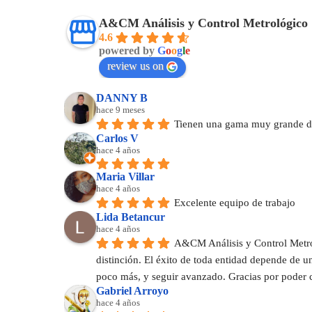
A&CM Análisis y Control Metrológico
4.6
powered by
G
o
o
g
l
e
review us on
DANNY B
hace 9 meses
Tienen una gama muy grande de
Carlos V
hace 4 años
Maria Villar
hace 4 años
Excelente equipo de trabajo
Lida Betancur
hace 4 años
A&CM Análisis y Control Metrol
distinción. El éxito de toda entidad depende de 
poco más, y seguir avanzado. Gracias por poder 
Gabriel Arroyo
hace 4 años