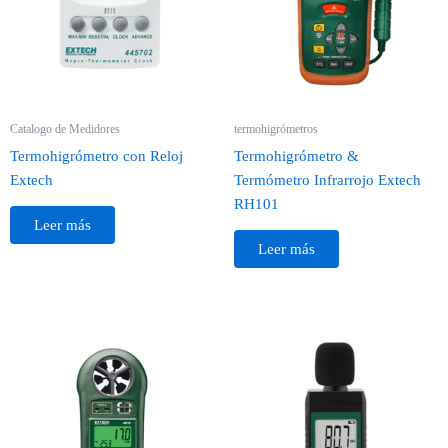
Catalogo de Medidores
termohigrómetros
Termohigrómetro con Reloj
Termohigrómetro &
Extech
Termómetro Infrarrojo Extech
RH101
Leer más
Leer más