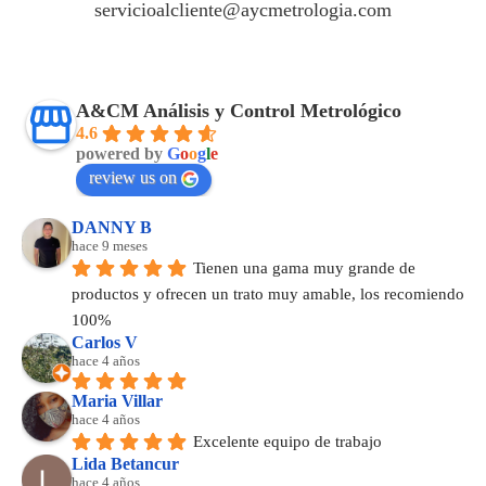
servicioalcliente@aycmetrologia.com
A&CM Análisis y Control Metrológico
4.6
powered by
G
o
o
g
l
e
review us on
DANNY B
hace 9 meses
Tienen una gama muy grande de 
productos y ofrecen un trato muy amable, los recomiendo 
100%
Carlos V
hace 4 años
Maria Villar
hace 4 años
Excelente equipo de trabajo
Lida Betancur
hace 4 años