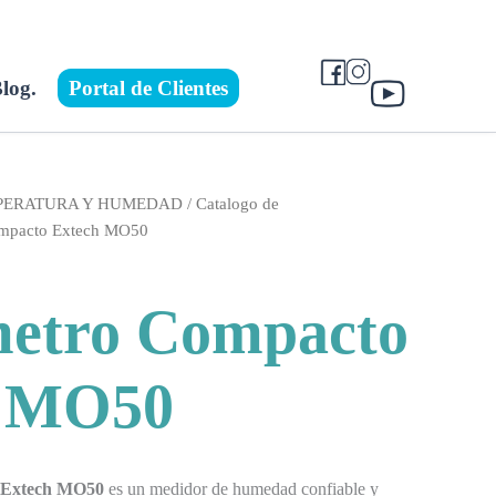
log.
Portal de Clientes
MPERATURA Y HUMEDAD
/
Catalogo de
ompacto Extech MO50
etro Compacto
h MO50
 Extech MO50
es un medidor de humedad confiable y