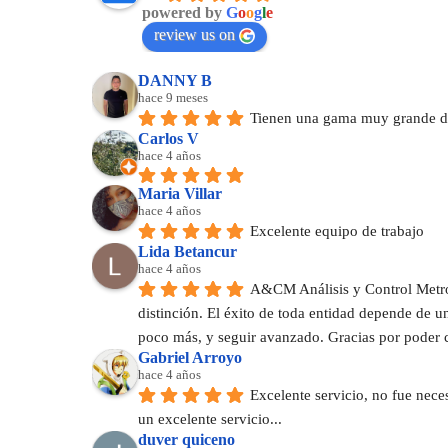
powered by
G
o
o
g
l
e
review us on
DANNY B
hace 9 meses
Tienen una gama muy grande de
Carlos V
hace 4 años
Maria Villar
hace 4 años
Excelente equipo de trabajo
Lida Betancur
hace 4 años
A&CM Análisis y Control Metrol
distinción. El éxito de toda entidad depende de 
poco más, y seguir avanzado. Gracias por poder 
Gabriel Arroyo
hace 4 años
Excelente servicio, no fue nece
un excelente servicio...
duver quiceno