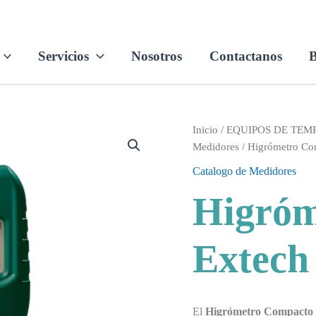
Servicios
Nosotros
Contactanos
B
Inicio
/
EQUIPOS DE TE
Medidores
/ Higrómetro C
Catalogo de Medidores
Higróm
Extec
El
Higrómetro Compacto