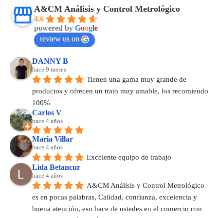
A&CM Análisis y Control Metrológico
4.6
powered by
G
o
o
g
l
e
review us on
DANNY B
hace 9 meses
Tienen una gama muy grande de 
productos y ofrecen un trato muy amable, los recomiendo 
100%
Carlos V
hace 4 años
Maria Villar
hace 4 años
Excelente equipo de trabajo
Lida Betancur
hace 4 años
A&CM Análisis y Control Metrológico 
es en pocas palabras, Calidad, confianza, excelencia y 
buena atención, eso hace de ustedes en el comercio con 