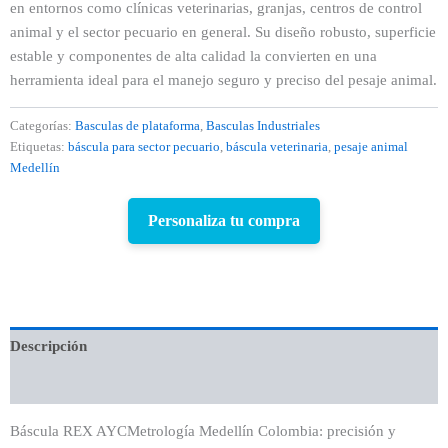
en entornos como clínicas veterinarias, granjas, centros de control
animal y el sector pecuario en general. Su diseño robusto, superficie
estable y componentes de alta calidad la convierten en una
herramienta ideal para el manejo seguro y preciso del pesaje animal.
Categorías:
Basculas de plataforma
,
Basculas Industriales
Etiquetas:
báscula para sector pecuario
,
báscula veterinaria
,
pesaje animal
Medellín
Personaliza tu compra
Descripción
Valoraciones (0)
Báscula REX AYCMetrología Medellín Colombia: precisión y